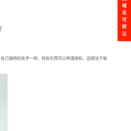
域
名
可
转
？
让
自己独特的名字一样。有些东西可以申请商标，这相当于每