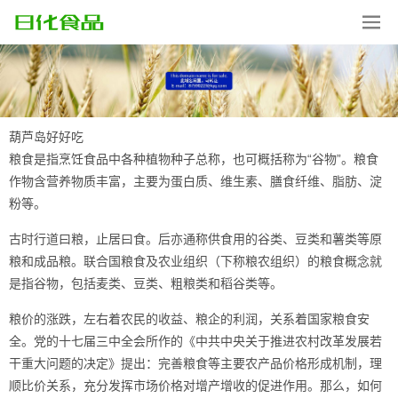
葫芦岛好好吃
粮食是指烹饪食品中各种植物种子总称，也可概括称为“谷物”。粮食
作物含营养物质丰富，主要为蛋白质、维生素、膳食纤维、脂肪、淀
粉等。
古时行道曰粮，止居曰食。后亦通称供食用的谷类、豆类和薯类等原
粮和成品粮。联合国粮食及农业组织（下称粮农组织）的粮食概念就
是指谷物，包括麦类、豆类、粗粮类和稻谷类等。
粮价的涨跌，左右着农民的收益、粮企的利润，关系着国家粮食安
全。党的十七届三中全会所作的《中共中央关于推进农村改革发展若
干重大问题的决定》提出：完善粮食等主要农产品价格形成机制，理
顺比价关系，充分发挥市场价格对增产增收的促进作用。那么，如何