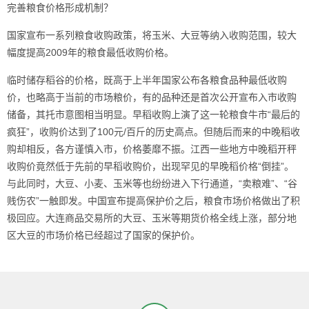
完善粮食价格形成机制？
国家宣布一系列粮食收购政策，将玉米、大豆等纳入收购范围，较大
幅度提高2009年的粮食最低收购价格。
临时储存稻谷的价格，既高于上半年国家公布各粮食品种最低收购
价，也略高于当前的市场粮价，有的品种还是首次公开宣布入市收购
储备，其托市意图相当明显。早稻收购上演了这一轮粮食牛市“最后的
疯狂”，收购价达到了100元/百斤的历史高点。但随后而来的中晚稻收
购却相反，各方谨慎入市，价格萎靡不振。江西一些地方中晚稻开秤
收购价竟然低于先前的早稻收购价，出现罕见的早晚稻价格“倒挂”。
与此同时，大豆、小麦、玉米等也纷纷进入下行通道，“卖粮难”、“谷
贱伤农”一触即发。中国宣布提高保护价之后，粮食市场价格做出了积
极回应。大连商品交易所的大豆、玉米等期货价格全线上涨，部分地
区大豆的市场价格已经超过了国家的保护价。