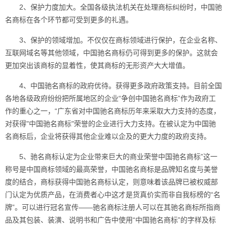
2、保护力度加大。全国各级执法机关在处理商标纠纷时，中国驰
名商标在各个环节都可受到更多的礼遇。
3、保护的领域增加。不仅仅在商标领域进行保护，在企业名称、
互联网域名等其他领域，中国驰名商标仍可得到更多的保护。这就会
更加突出该商标的显着性，使其商标的无形资产大大增值。
4、中国驰名商标的政府优待。获得更多政府政策支持。目前全国
各地各级政府纷纷把所属地区的企业“争创中国驰名商标”作为政府工
作的重心之一，“广东省对中国驰名商标历年来采取大力支持的态度，
对获得"中国驰名商标"荣誉的企业进行大力支持。在被认定为中国驰
名商标后，企业将获得其他企业难以企及的更大力度的政府支持。
5、驰名商标认定为企业带来巨大的商业荣誉中国驰名商标”这一
称号是中国商标领域的最高荣誉，中国驰名商标是品牌知名度与美誉
度的结合，商标获得中国驰名商标认定，则意味着该品牌已被权威部
门认定为优质产品，在消费者心中这才是货真价实而非自我标榜的“名
牌”。可以进行冠名宣传——驰名
商标注册
人可以在其驰名商标所指商
品及其包装、装潢、说明书和广告中使用“中国驰名商标”的字样及标